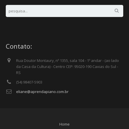
Contato:
Rua Doutor Montaury, nº 1355, sala 104 - 1º andar - (ao lado
da Casa da Cultura) - Centro CEP: 95020-190 Caxias do Sul -
RS
(54) 98407-5903
eliane@aprendapiano.com.br
Home