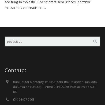
sed fringilla molestie. Sed sit amet sem ultrices, porttitor
massa nec, venenatis eros.
Contato:
Rua Doutor Montaury, nº 1355, sala 104 - 1º andar - (ao lado
da Casa da Cultura) - Centro CEP: 95020-190 Caxias do Sul -
RS
(54) 98407-5903