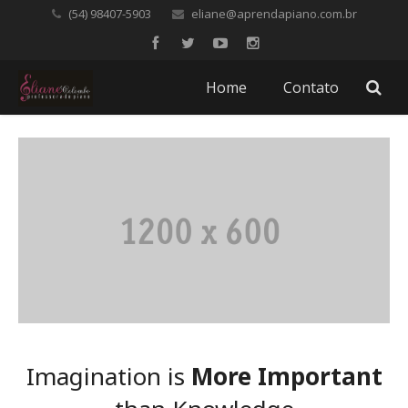
(54) 98407-5903
eliane@aprendapiano.com.br
Home
Contato
Imagination is
More Important