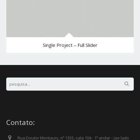
Single Project – Full Slider
Contato:
Rua Doutor Montaury, nº 1355, sala 104 - 1º andar - (ao lado