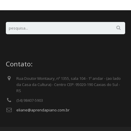
Contato:
Rua Doutor Montaury, nº 1355, sala 104 - 1º andar - (ao lado
da Casa da Cultura) - Centro CEP: 95020-190 Caxias do Sul -
RS
(54) 98407-5903
eliane@aprendapiano.com.br