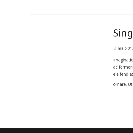
Sing
maio
01
Imaginatio
ac fermen
eleifend a
ornare. Ut