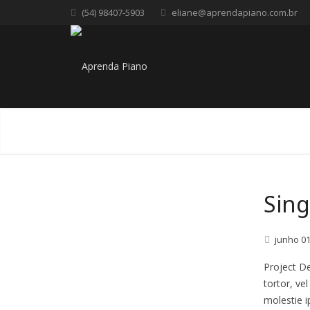
(54) 98407-5903
eliane@aprendapiano.com.br
Sing
junho
0
Project De
tortor, ve
molestie i