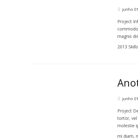
junho
0
Project In
commodo l
magnis dis
2013 Skill
Anot
junho
0
Project De
tortor, ve
molestie i
mi diam, n