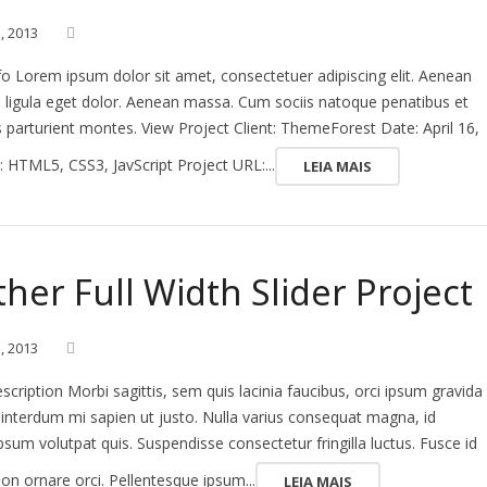
1,
2013
fo Lorem ipsum dolor sit amet, consectetuer adipiscing elit. Aenean
igula eget dolor. Aenean massa. Cum sociis natoque penatibus et
 parturient montes. View Project Client: ThemeForest Date: April 16,
s: HTML5, CSS3, JavScript Project URL:...
LEIA MAIS
her Full Width Slider Project
1,
2013
scription Morbi sagittis, sem quis lacinia faucibus, orci ipsum gravida
l interdum mi sapien ut justo. Nulla varius consequat magna, id
psum volutpat quis. Suspendisse consectetur fringilla luctus. Fusce id
on ornare orci. Pellentesque ipsum...
LEIA MAIS