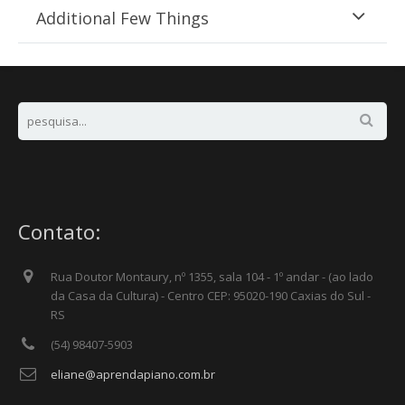
Additional Few Things
Contato:
Rua Doutor Montaury, nº 1355, sala 104 - 1º andar - (ao lado
da Casa da Cultura) - Centro CEP: 95020-190 Caxias do Sul -
RS
(54) 98407-5903
eliane@aprendapiano.com.br