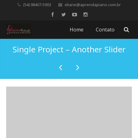
(54) 98407-5903
eliane@aprendapiano.com.br
Home
Contato
Single Project – Another Slider